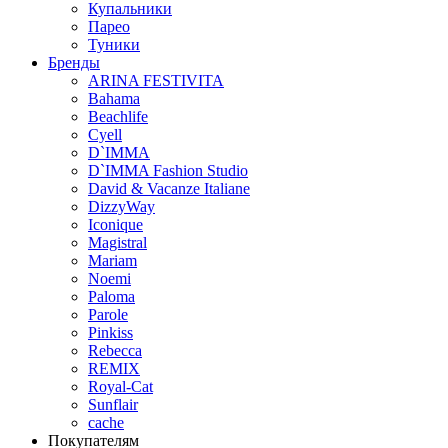
Купальники
Парео
Туники
Бренды
ARINA FESTIVITA
Bahama
Beachlife
Cyell
D`IMMA
D`IMMA Fashion Studio
David & Vacanze Italiane
DizzyWay
Iconique
Magistral
Mariam
Noemi
Paloma
Parole
Pinkiss
Rebecca
REMIX
Royal-Cat
Sunflair
cache
Покупателям