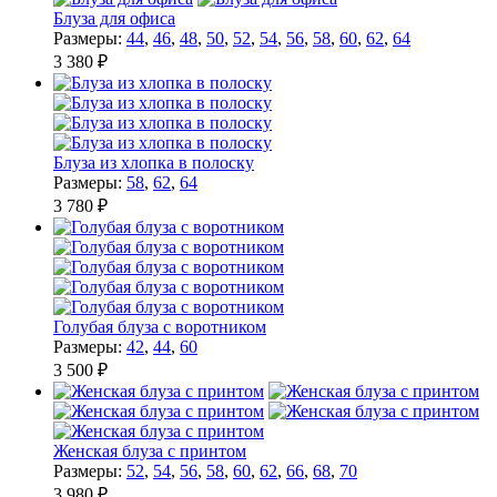
Блуза для офиса
Размеры:
44
,
46
,
48
,
50
,
52
,
54
,
56
,
58
,
60
,
62
,
64
3 380 ₽
Блуза из хлопка в полоску
Размеры:
58
,
62
,
64
3 780 ₽
Голубая блуза с воротником
Размеры:
42
,
44
,
60
3 500 ₽
Женская блуза с принтом
Размеры:
52
,
54
,
56
,
58
,
60
,
62
,
66
,
68
,
70
3 980 ₽