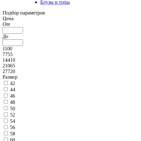
Блузы и топы
Подбор параметров
Цена
От
До
1100
7755
14410
21065
27720
Размер
42
44
46
48
50
52
54
56
58
60