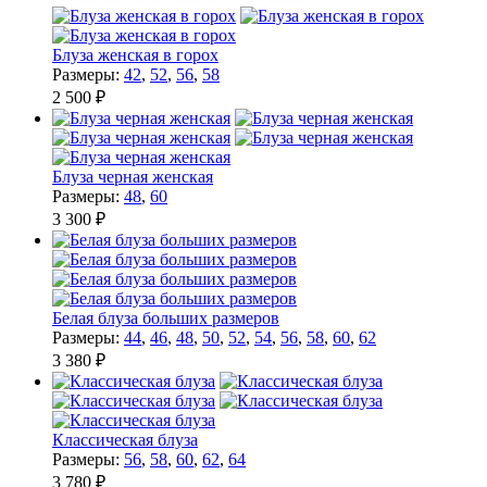
Блуза женская в горох
Размеры:
42
,
52
,
56
,
58
2 500 ₽
Блуза черная женская
Размеры:
48
,
60
3 300 ₽
Белая блуза больших размеров
Размеры:
44
,
46
,
48
,
50
,
52
,
54
,
56
,
58
,
60
,
62
3 380 ₽
Классическая блуза
Размеры:
56
,
58
,
60
,
62
,
64
3 780 ₽