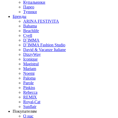
Купальники
Парео
Туники
Бренды
ARINA FESTIVITA
Bahama
Beachlife
Cyell
D`IMMA
D`IMMA Fashion Studio
David & Vacanze Italiane
DizzyWay
Iconique
Magistral
Mariam
Noemi
Paloma
Parole
Pinkiss
Rebecca
REMIX
Royal-Cat
Sunflair
Покупателям
О нас