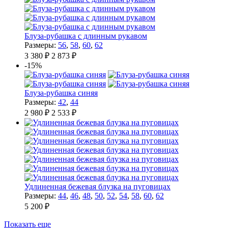
Блуза-рубашка с длинным рукавом
Размеры:
56
,
58
,
60
,
62
3 380 ₽
2 873 ₽
-15%
Блуза-рубашка синяя
Размеры:
42
,
44
2 980 ₽
2 533 ₽
Удлиненная бежевая блузка на пуговицах
Размеры:
44
,
46
,
48
,
50
,
52
,
54
,
58
,
60
,
62
5 200 ₽
Показать еще