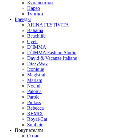
Купальники
Парео
Туники
Бренды
ARINA FESTIVITA
Bahama
Beachlife
Cyell
D`IMMA
D`IMMA Fashion Studio
David & Vacanze Italiane
DizzyWay
Iconique
Magistral
Mariam
Noemi
Paloma
Parole
Pinkiss
Rebecca
REMIX
Royal-Cat
Sunflair
Покупателям
О нас