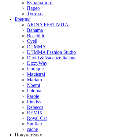
Купальники
Парео
Туники
Бренды
ARINA FESTIVITA
Bahama
Beachlife
Cyell
D`IMMA
D`IMMA Fashion Studio
David & Vacanze Italiane
DizzyWay
Iconique
Magistral
Mariam
Noemi
Paloma
Parole
Pinkiss
Rebecca
REMIX
Royal-Cat
Sunflair
cache
Покупателям