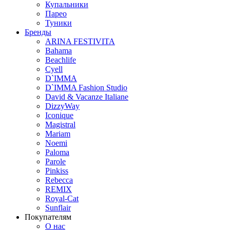
Купальники
Парео
Туники
Бренды
ARINA FESTIVITA
Bahama
Beachlife
Cyell
D`IMMA
D`IMMA Fashion Studio
David & Vacanze Italiane
DizzyWay
Iconique
Magistral
Mariam
Noemi
Paloma
Parole
Pinkiss
Rebecca
REMIX
Royal-Cat
Sunflair
Покупателям
О нас