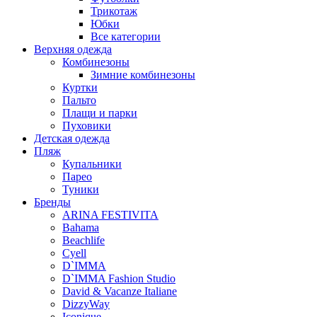
Трикотаж
Юбки
Все категории
Верхняя одежда
Комбинезоны
Зимние комбинезоны
Куртки
Пальто
Плащи и парки
Пуховики
Детская одежда
Пляж
Купальники
Парео
Туники
Бренды
ARINA FESTIVITA
Bahama
Beachlife
Cyell
D`IMMA
D`IMMA Fashion Studio
David & Vacanze Italiane
DizzyWay
Iconique