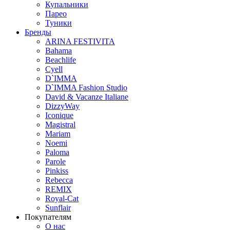
Купальники
Парео
Туники
Бренды
ARINA FESTIVITA
Bahama
Beachlife
Cyell
D`IMMA
D`IMMA Fashion Studio
David & Vacanze Italiane
DizzyWay
Iconique
Magistral
Mariam
Noemi
Paloma
Parole
Pinkiss
Rebecca
REMIX
Royal-Cat
Sunflair
Покупателям
О нас