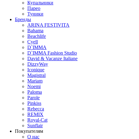
Купальники
Парео
Туники
Бренды
ARINA FESTIVITA
Bahama
Beachlife
Cyell
D`IMMA
D`IMMA Fashion Studio
David & Vacanze Italiane
DizzyWay
Iconique
Magistral
Mariam
Noemi
Paloma
Parole
Pinkiss
Rebecca
REMIX
Royal-Cat
Sunflair
Покупателям
О нас