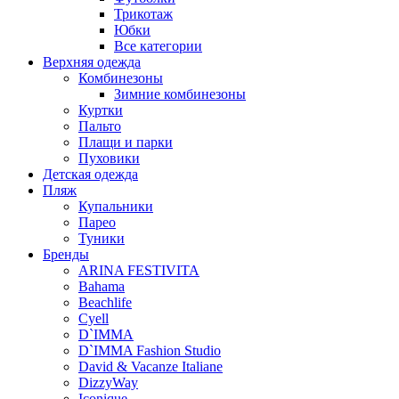
Трикотаж
Юбки
Все категории
Верхняя одежда
Комбинезоны
Зимние комбинезоны
Куртки
Пальто
Плащи и парки
Пуховики
Детская одежда
Пляж
Купальники
Парео
Туники
Бренды
ARINA FESTIVITA
Bahama
Beachlife
Cyell
D`IMMA
D`IMMA Fashion Studio
David & Vacanze Italiane
DizzyWay
Iconique