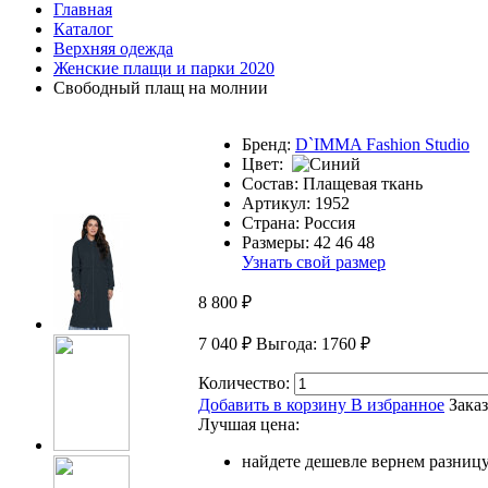
Главная
Каталог
Верхняя одежда
Женские плащи и парки 2020
Свободный плащ на молнии
Бренд:
D`IMMA Fashion Studio
Цвет:
Состав:
Плащевая ткань
Артикул:
1952
Страна:
Россия
Размеры:
42
46
48
Узнать свой размер
8 800
₽
7 040
₽
Выгода: 1760
₽
Количество:
Добавить в корзину
В избранное
Заказ
Лучшая цена:
найдете дешевле вернем разниц