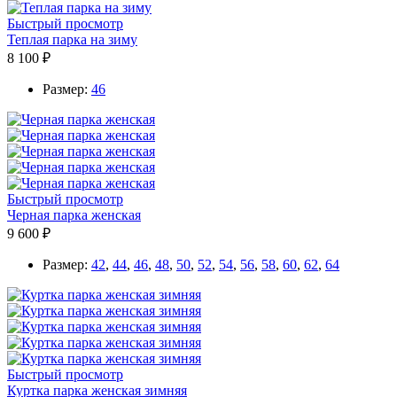
Быстрый просмотр
Теплая парка на зиму
8 100 ₽
Размер:
46
Быстрый просмотр
Черная парка женская
9 600 ₽
Размер:
42
,
44
,
46
,
48
,
50
,
52
,
54
,
56
,
58
,
60
,
62
,
64
Быстрый просмотр
Куртка парка женская зимняя