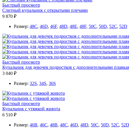
Быстрый просмотр
Cлитный купальник с открытыми плечами
9 870 ₽
Размер:
48C
,
46D
,
46F
,
48D
,
48E
,
48F
,
50C
,
50D
,
52C
,
52D
Быстрый просмотр
Купальник для девочек подростков с дополнительными плавка
3 040 ₽
Размер:
32S
,
34S
,
36S
Быстрый просмотр
Купальник с утяжкой живота
6 510 ₽
Размер:
46B
,
46C
,
48B
,
48C
,
46D
,
48D
,
50C
,
50D
,
52C
,
52