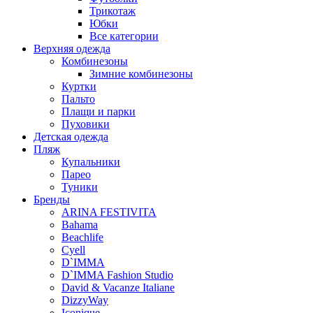
Трикотаж
Юбки
Все категории
Верхняя одежда
Комбинезоны
Зимние комбинезоны
Куртки
Пальто
Плащи и парки
Пуховики
Детская одежда
Пляж
Купальники
Парео
Туники
Бренды
ARINA FESTIVITA
Bahama
Beachlife
Cyell
D`IMMA
D`IMMA Fashion Studio
David & Vacanze Italiane
DizzyWay
Iconique