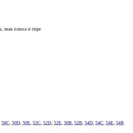
, знак плюса и тире
,
50C
,
50D
,
50E
,
52C
,
52D
,
52E
,
50B
,
52B
,
54D
,
54C
,
54E
,
54B