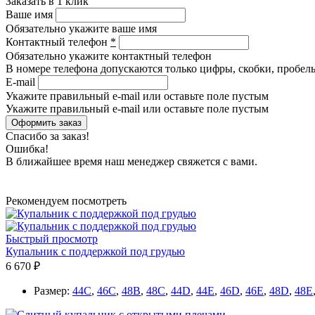
Заказать в 1 клик
Ваше имя
Обязательно укажите ваше имя
Контактный телефон
*
Обязательно укажите контактный телефон
В номере телефона допускаются только цифры, скобки, пробелы
E-mail
Укажите правильный e-mail или оставьте поле пустым
Укажите правильный e-mail или оставьте поле пустым
Спасибо за заказ!
Ошибка!
В ближайшее время наш менеджер свяжется с вами.
Рекомендуем посмотреть
Быстрый просмотр
Купальник с поддержкой под грудью
6 670 ₽
Размер:
44C
,
46C
,
48B
,
48C
,
44D
,
44E
,
46D
,
46E
,
48D
,
48E