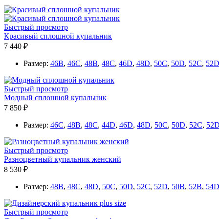
Быстрый просмотр
Красивый сплошной купальник
7 440 ₽
Размер:
46B
,
46C
,
48B
,
48C
,
46D
,
48D
,
50C
,
50D
,
52C
,
52
Быстрый просмотр
Модный сплошной купальник
7 850 ₽
Размер:
46C
,
48B
,
48C
,
44D
,
46D
,
48D
,
50C
,
50D
,
52C
,
52
Быстрый просмотр
Разноцветный купальник женский
8 530 ₽
Размер:
48B
,
48C
,
48D
,
50C
,
50D
,
52C
,
52D
,
50B
,
52B
,
54
Быстрый просмотр