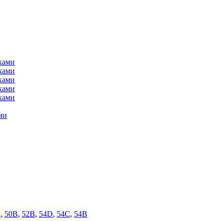
ми
D
,
50B
,
52B
,
54D
,
54C
,
54B