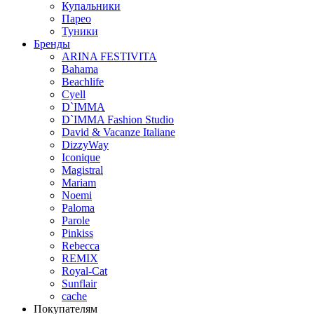
Купальники
Парео
Туники
Бренды
ARINA FESTIVITA
Bahama
Beachlife
Cyell
D`IMMA
D`IMMA Fashion Studio
David & Vacanze Italiane
DizzyWay
Iconique
Magistral
Mariam
Noemi
Paloma
Parole
Pinkiss
Rebecca
REMIX
Royal-Cat
Sunflair
cache
Покупателям