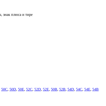
, знак плюса и тире
,
50C
,
50D
,
50E
,
52C
,
52D
,
52E
,
50B
,
52B
,
54D
,
54C
,
54E
,
54B