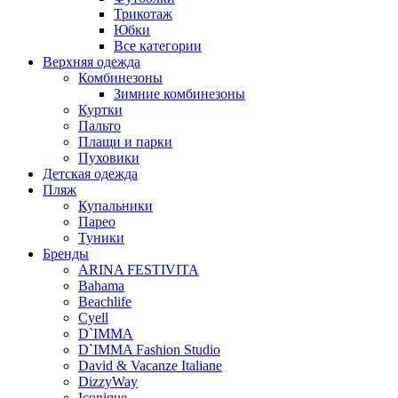
Трикотаж
Юбки
Все категории
Верхняя одежда
Комбинезоны
Зимние комбинезоны
Куртки
Пальто
Плащи и парки
Пуховики
Детская одежда
Пляж
Купальники
Парео
Туники
Бренды
ARINA FESTIVITA
Bahama
Beachlife
Cyell
D`IMMA
D`IMMA Fashion Studio
David & Vacanze Italiane
DizzyWay
Iconique