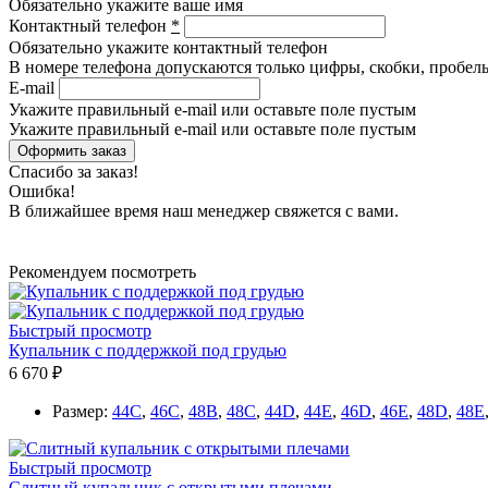
Обязательно укажите ваше имя
Контактный телефон
*
Обязательно укажите контактный телефон
В номере телефона допускаются только цифры, скобки, пробелы
E-mail
Укажите правильный e-mail или оставьте поле пустым
Укажите правильный e-mail или оставьте поле пустым
Спасибо за заказ!
Ошибка!
В ближайшее время наш менеджер свяжется с вами.
Рекомендуем посмотреть
Быстрый просмотр
Купальник с поддержкой под грудью
6 670 ₽
Размер:
44C
,
46C
,
48B
,
48C
,
44D
,
44E
,
46D
,
46E
,
48D
,
48E
Быстрый просмотр
Cлитный купальник с открытыми плечами