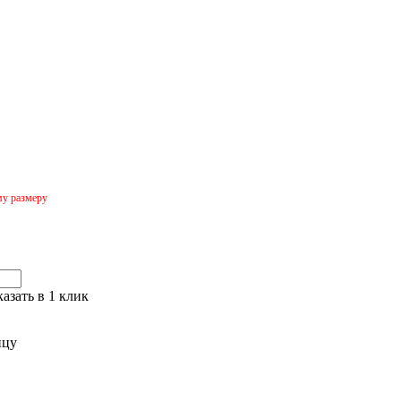
му размеру
казать в 1 клик
ицу