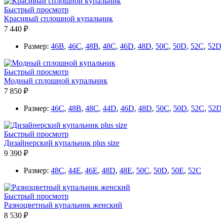
Быстрый просмотр
Красивый сплошной купальник
7 440 ₽
Размер:
46B
,
46C
,
48B
,
48C
,
46D
,
48D
,
50C
,
50D
,
52C
,
52
Быстрый просмотр
Модный сплошной купальник
7 850 ₽
Размер:
46C
,
48B
,
48C
,
44D
,
46D
,
48D
,
50C
,
50D
,
52C
,
52
Быстрый просмотр
Дизайнерский купальник plus size
9 390 ₽
Размер:
48C
,
44E
,
46E
,
48D
,
48E
,
50C
,
50D
,
50E
,
52C
Быстрый просмотр
Разноцветный купальник женский
8 530 ₽