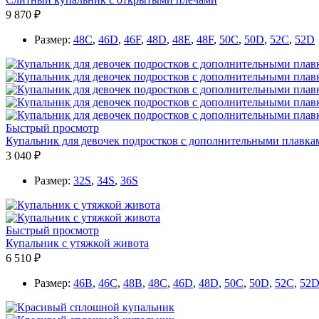
9 870 ₽
Размер:
48C
,
46D
,
46F
,
48D
,
48E
,
48F
,
50C
,
50D
,
52C
,
52D
Быстрый просмотр
Купальник для девочек подростков с дополнительными плавка
3 040 ₽
Размер:
32S
,
34S
,
36S
Быстрый просмотр
Купальник с утяжкой живота
6 510 ₽
Размер:
46B
,
46C
,
48B
,
48C
,
46D
,
48D
,
50C
,
50D
,
52C
,
52