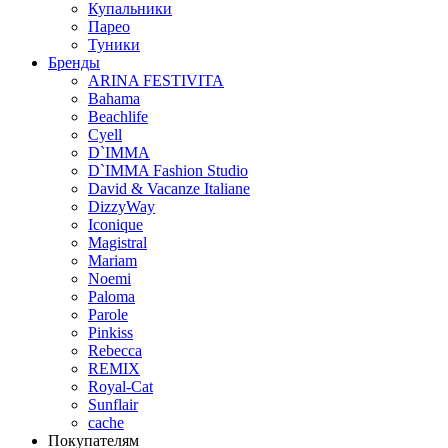
Купальники
Парео
Туники
Бренды
ARINA FESTIVITA
Bahama
Beachlife
Cyell
D`IMMA
D`IMMA Fashion Studio
David & Vacanze Italiane
DizzyWay
Iconique
Magistral
Mariam
Noemi
Paloma
Parole
Pinkiss
Rebecca
REMIX
Royal-Cat
Sunflair
cache
Покупателям