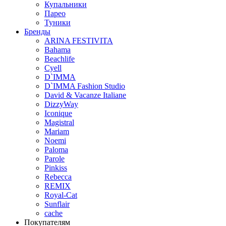
Купальники
Парео
Туники
Бренды
ARINA FESTIVITA
Bahama
Beachlife
Cyell
D`IMMA
D`IMMA Fashion Studio
David & Vacanze Italiane
DizzyWay
Iconique
Magistral
Mariam
Noemi
Paloma
Parole
Pinkiss
Rebecca
REMIX
Royal-Cat
Sunflair
cache
Покупателям