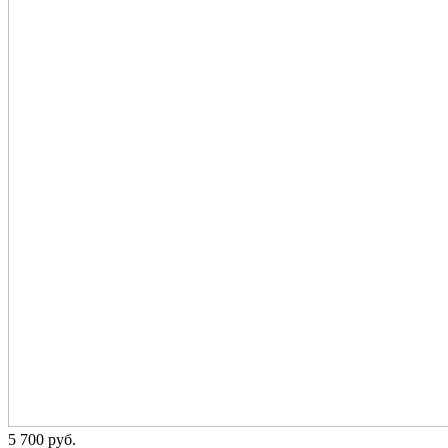
5 700
p
уб.