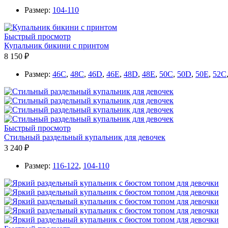
Размер:
104-110
Быстрый просмотр
Купальник бикини с принтом
8 150 ₽
Размер:
46C
,
48C
,
46D
,
46E
,
48D
,
48E
,
50C
,
50D
,
50E
,
52C
Быстрый просмотр
Стильный раздельный купальник для девочек
3 240 ₽
Размер:
116-122
,
104-110