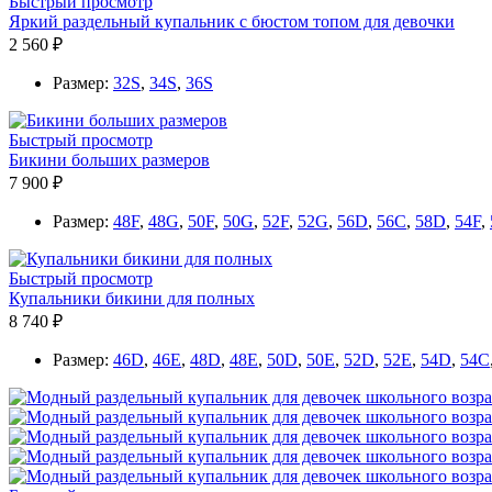
Быстрый просмотр
Яркий раздельный купальник с бюстом топом для девочки
2 560 ₽
Размер:
32S
,
34S
,
36S
Быстрый просмотр
Бикини больших размеров
7 900 ₽
Размер:
48F
,
48G
,
50F
,
50G
,
52F
,
52G
,
56D
,
56C
,
58D
,
54F
,
Быстрый просмотр
Купальники бикини для полных
8 740 ₽
Размер:
46D
,
46E
,
48D
,
48E
,
50D
,
50E
,
52D
,
52E
,
54D
,
54C