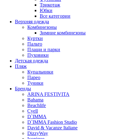
Трикотаж
Юбки
Все категории
Верхняя одежда
Комбинезоны
Зимние комбинезоны
Куртки
Пальто
Плащи и парки
Пуховики
Детская одежда
Пляж
Купальники
Парео
Туники
Бренды
ARINA FESTIVITA
Bahama
Beachlife
Cyell
D`IMMA
D`IMMA Fashion Studio
David & Vacanze Italiane
DizzyWay
Iconique