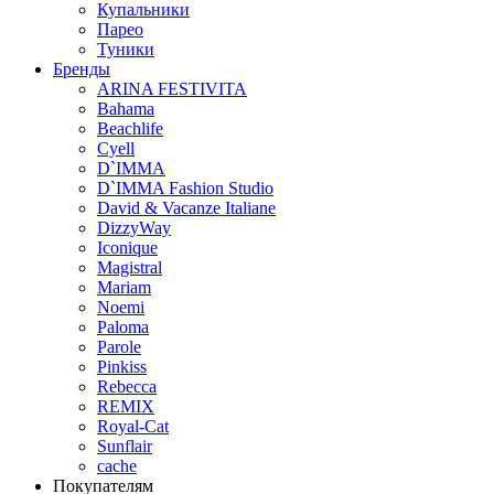
Купальники
Парео
Туники
Бренды
ARINA FESTIVITA
Bahama
Beachlife
Cyell
D`IMMA
D`IMMA Fashion Studio
David & Vacanze Italiane
DizzyWay
Iconique
Magistral
Mariam
Noemi
Paloma
Parole
Pinkiss
Rebecca
REMIX
Royal-Cat
Sunflair
cache
Покупателям