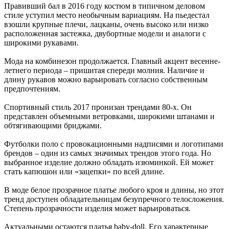
Правивший бал в 2016 году костюм в типичном деловом
стиле уступил место необычным вариациям. На пьедестал
взошли крупные плечи, лацканы, очень высоко или низко
расположенная застежка, двубортные модели и аналоги с
широкими рукавами.
Мода на комбинезон продолжается. Главный акцент весенне-
летнего периода – пришитая спереди молния. Наличие и
длину рукавов можно варьировать согласно собственным
предпочтениям.
Спортивный стиль 2017 пронизан трендами 80-х. Он
представлен объемными ветровками, широкими штанами и
обтягивающими бриджами.
Футболки поло с провокационными надписями и логотипами
брендов – один из самых значимых трендов этого года. Но
выбранное изделие должно обладать изюминкой. Ей может
стать капюшон или «зацепки» по всей длине.
В моде белое прозрачное платье любого кроя и длины, но этот
тренд доступен обладательницам безупречного телосложения.
Степень прозрачности изделия может варьироваться.
Актуальными остаются платья baby-doll. Его характерные