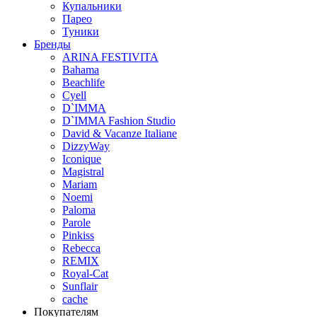
Купальники
Парео
Туники
Бренды
ARINA FESTIVITA
Bahama
Beachlife
Cyell
D`IMMA
D`IMMA Fashion Studio
David & Vacanze Italiane
DizzyWay
Iconique
Magistral
Mariam
Noemi
Paloma
Parole
Pinkiss
Rebecca
REMIX
Royal-Cat
Sunflair
cache
Покупателям