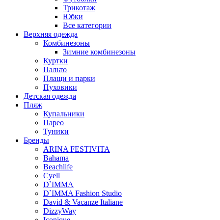
Трикотаж
Юбки
Все категории
Верхняя одежда
Комбинезоны
Зимние комбинезоны
Куртки
Пальто
Плащи и парки
Пуховики
Детская одежда
Пляж
Купальники
Парео
Туники
Бренды
ARINA FESTIVITA
Bahama
Beachlife
Cyell
D`IMMA
D`IMMA Fashion Studio
David & Vacanze Italiane
DizzyWay
Iconique