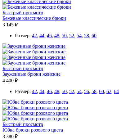
Быстрый просмотр
Бежевые классические брюки
3 145 ₽
Размер:
42
,
44
,
46
,
48
,
50
,
52
,
54
,
58
,
60
Быстрый просмотр
Зауженные брюки женские
4 400 ₽
Размер:
42
,
44
,
46
,
48
,
50
,
52
,
54
,
56
,
58
,
60
,
62
,
64
Быстрый просмотр
Юбка брюки розового цвета
3 380 ₽