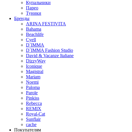
Купальники
Парео
Туники
Бренды
ARINA FESTIVITA
Bahama
Beachlife
Cyell
D`IMMA
D`IMMA Fashion Studio
David & Vacanze Italiane
DizzyWay
Iconique
Magistral
Mariam
Noemi
Paloma
Parole
Pinkiss
Rebecca
REMIX
Royal-Cat
Sunflair
cache
Покупателям