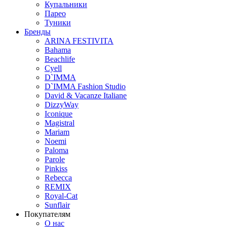
Купальники
Парео
Туники
Бренды
ARINA FESTIVITA
Bahama
Beachlife
Cyell
D`IMMA
D`IMMA Fashion Studio
David & Vacanze Italiane
DizzyWay
Iconique
Magistral
Mariam
Noemi
Paloma
Parole
Pinkiss
Rebecca
REMIX
Royal-Cat
Sunflair
Покупателям
О нас