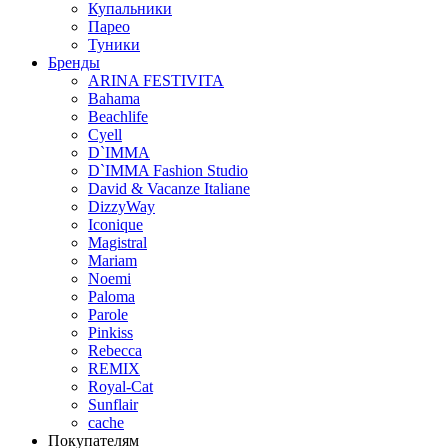
Купальники
Парео
Туники
Бренды
ARINA FESTIVITA
Bahama
Beachlife
Cyell
D`IMMA
D`IMMA Fashion Studio
David & Vacanze Italiane
DizzyWay
Iconique
Magistral
Mariam
Noemi
Paloma
Parole
Pinkiss
Rebecca
REMIX
Royal-Cat
Sunflair
cache
Покупателям