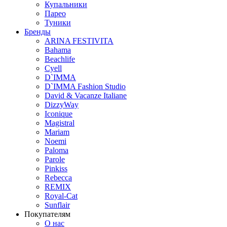
Купальники
Парео
Туники
Бренды
ARINA FESTIVITA
Bahama
Beachlife
Cyell
D`IMMA
D`IMMA Fashion Studio
David & Vacanze Italiane
DizzyWay
Iconique
Magistral
Mariam
Noemi
Paloma
Parole
Pinkiss
Rebecca
REMIX
Royal-Cat
Sunflair
Покупателям
О нас