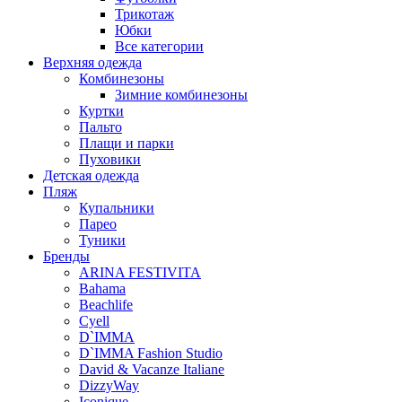
Трикотаж
Юбки
Все категории
Верхняя одежда
Комбинезоны
Зимние комбинезоны
Куртки
Пальто
Плащи и парки
Пуховики
Детская одежда
Пляж
Купальники
Парео
Туники
Бренды
ARINA FESTIVITA
Bahama
Beachlife
Cyell
D`IMMA
D`IMMA Fashion Studio
David & Vacanze Italiane
DizzyWay
Iconique