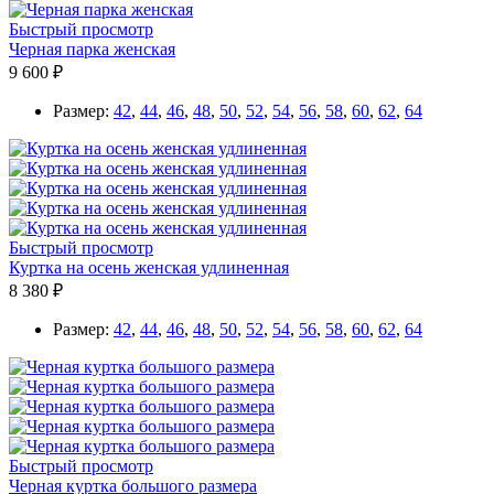
Быстрый просмотр
Черная парка женская
9 600 ₽
Размер:
42
,
44
,
46
,
48
,
50
,
52
,
54
,
56
,
58
,
60
,
62
,
64
Быстрый просмотр
Куртка на осень женская удлиненная
8 380 ₽
Размер:
42
,
44
,
46
,
48
,
50
,
52
,
54
,
56
,
58
,
60
,
62
,
64
Быстрый просмотр
Черная куртка большого размера