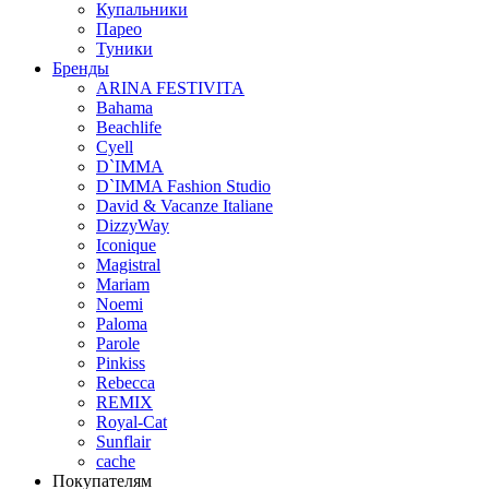
Купальники
Парео
Туники
Бренды
ARINA FESTIVITA
Bahama
Beachlife
Cyell
D`IMMA
D`IMMA Fashion Studio
David & Vacanze Italiane
DizzyWay
Iconique
Magistral
Mariam
Noemi
Paloma
Parole
Pinkiss
Rebecca
REMIX
Royal-Cat
Sunflair
cache
Покупателям