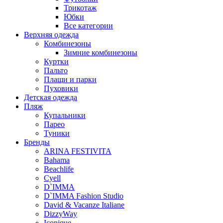
Трикотаж
Юбки
Все категории
Верхняя одежда
Комбинезоны
Зимние комбинезоны
Куртки
Пальто
Плащи и парки
Пуховики
Детская одежда
Пляж
Купальники
Парео
Туники
Бренды
ARINA FESTIVITA
Bahama
Beachlife
Cyell
D`IMMA
D`IMMA Fashion Studio
David & Vacanze Italiane
DizzyWay
Iconique