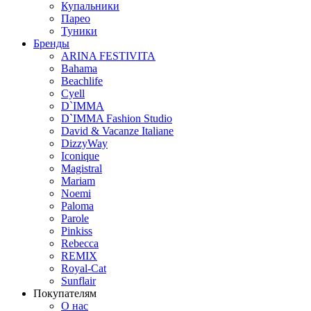
Купальники
Парео
Туники
Бренды
ARINA FESTIVITA
Bahama
Beachlife
Cyell
D`IMMA
D`IMMA Fashion Studio
David & Vacanze Italiane
DizzyWay
Iconique
Magistral
Mariam
Noemi
Paloma
Parole
Pinkiss
Rebecca
REMIX
Royal-Cat
Sunflair
Покупателям
О нас