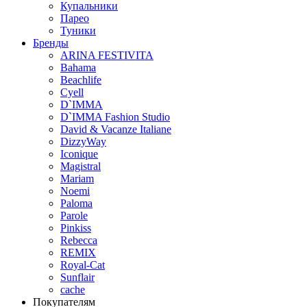
Купальники
Парео
Туники
Бренды
ARINA FESTIVITA
Bahama
Beachlife
Cyell
D`IMMA
D`IMMA Fashion Studio
David & Vacanze Italiane
DizzyWay
Iconique
Magistral
Mariam
Noemi
Paloma
Parole
Pinkiss
Rebecca
REMIX
Royal-Cat
Sunflair
cache
Покупателям