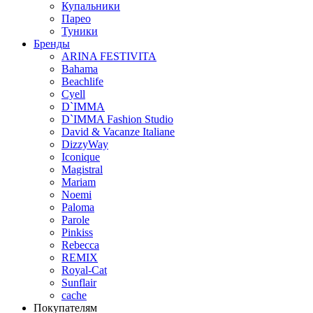
Купальники
Парео
Туники
Бренды
ARINA FESTIVITA
Bahama
Beachlife
Cyell
D`IMMA
D`IMMA Fashion Studio
David & Vacanze Italiane
DizzyWay
Iconique
Magistral
Mariam
Noemi
Paloma
Parole
Pinkiss
Rebecca
REMIX
Royal-Cat
Sunflair
cache
Покупателям