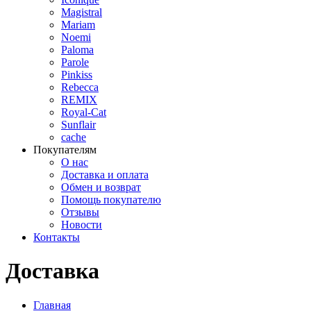
Magistral
Mariam
Noemi
Paloma
Parole
Pinkiss
Rebecca
REMIX
Royal-Cat
Sunflair
cache
Покупателям
О нас
Доставка и оплата
Обмен и возврат
Помощь покупателю
Отзывы
Новости
Контакты
Доставка
Главная