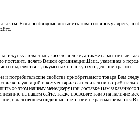
и заказа. Если необходимо доставить товар по иному адресу, н
айте.
на покупку: товарный, кассовый чеки, а также гарантийный та
имо поставить печать Вашей организации.Цена, указанная в пере
тавки выделяется в документах на покупку отдельной графой.
ы и потребительские свойства приобретаемого товара Вам следу
ение консультаций и комментариев относительно потребительск
щить об этом нашему менеджеру.При доставке Вам заказанного т
 описанию на нашем сайте, также проверьте товар на наличие м
ний, в дальнейшем подобные претензии не рассматриваются.В с