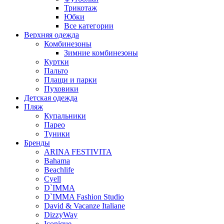
Трикотаж
Юбки
Все категории
Верхняя одежда
Комбинезоны
Зимние комбинезоны
Куртки
Пальто
Плащи и парки
Пуховики
Детская одежда
Пляж
Купальники
Парео
Туники
Бренды
ARINA FESTIVITA
Bahama
Beachlife
Cyell
D`IMMA
D`IMMA Fashion Studio
David & Vacanze Italiane
DizzyWay
Iconique