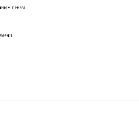
упным ценам
емени!