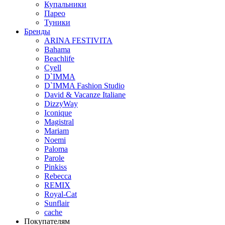
Купальники
Парео
Туники
Бренды
ARINA FESTIVITA
Bahama
Beachlife
Cyell
D`IMMA
D`IMMA Fashion Studio
David & Vacanze Italiane
DizzyWay
Iconique
Magistral
Mariam
Noemi
Paloma
Parole
Pinkiss
Rebecca
REMIX
Royal-Cat
Sunflair
cache
Покупателям